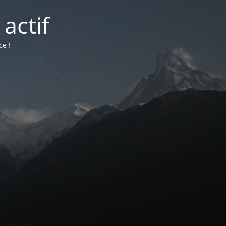
actif
ce !