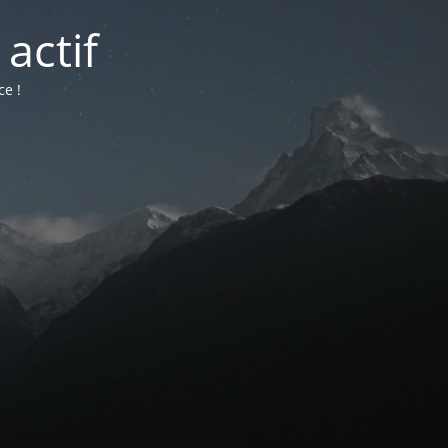
actif
ce !