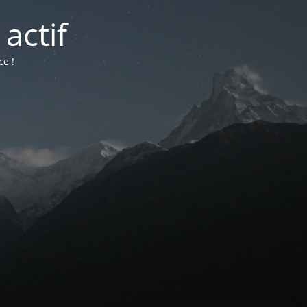
actif
ce !