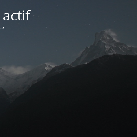
actif
ce !