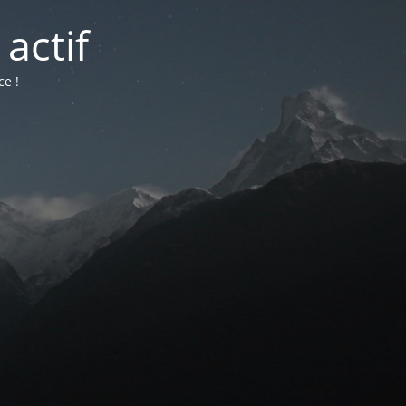
actif
ce !